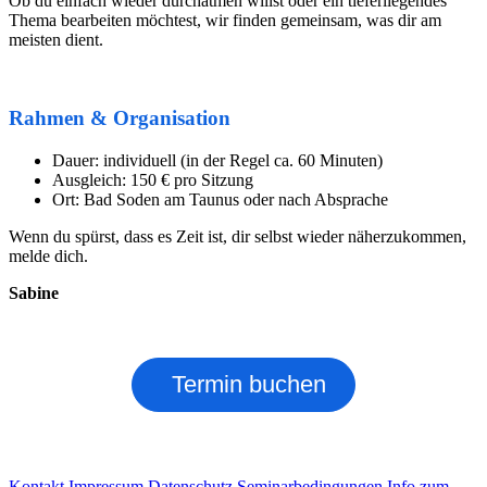
Ob du einfach wieder durchatmen willst oder ein tieferliegendes
Thema bearbeiten möchtest, wir finden gemeinsam, was dir am
meisten dient.
Rahmen & Organisation
Dauer: individuell (in der Regel ca. 60 Minuten)
Ausgleich: 150 € pro Sitzung
Ort: Bad Soden am Taunus oder nach Absprache
Wenn du spürst, dass es Zeit ist, dir selbst wieder näherzukommen,
melde dich.
Sabine
Termin buchen
Kontakt
Impressum
Datenschutz
Seminarbedingungen
Info zum